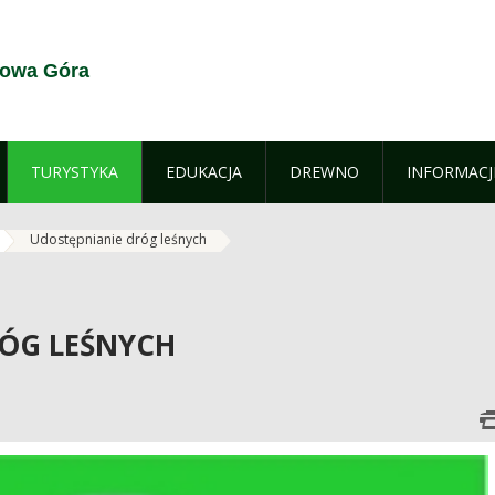
jowa Góra
TURYSTYKA
EDUKACJA
DREWNO
INFORMACJ
Udostępnianie dróg leśnych
RÓG LEŚNYCH