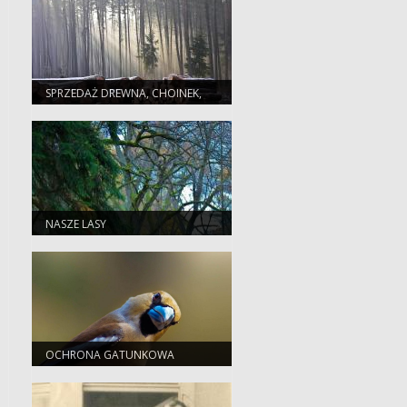
SPRZEDAŻ DREWNA, CHOINEK,
SADZONEK I NASION
NASZE LASY
OCHRONA GATUNKOWA