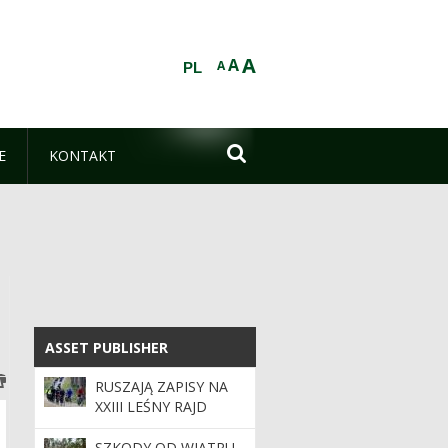
A
A
A
PL

E
KONTAKT
ASSET PUBLISHER
ASSET PUBLISHER
RUSZAJĄ ZAPISY NA
XXIII LEŚNY RAJD
ROWEROWY!
SZKODY OD WIATRU