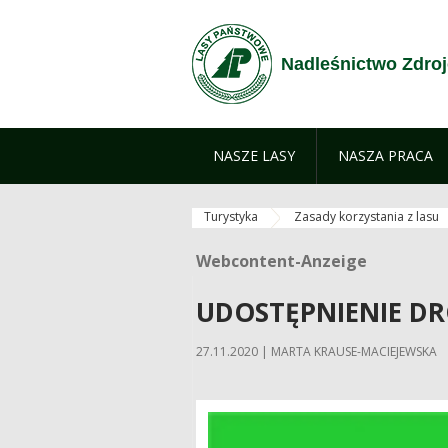
Zum Inhalt wechseln
Nadleśnictwo Zdro
NASZE LASY
NASZA PRACA
Turystyka
Zasady korzystania z lasu
Webcontent-Anzeige
Webcontent-Anzeige
UDOSTĘPNIENIE D
27.11.2020 | MARTA KRAUSE-MACIEJEWSKA