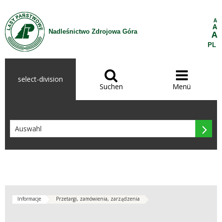
Zum Inhalt wechseln
A
A
Nadleśnictwo Zdrojowa Góra
A
PL


select-division
Suchen
Menü

Informacje
Przetargi, zamówienia, zarządzenia