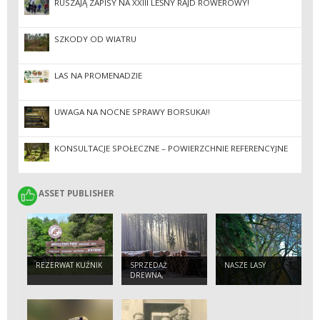
RUSZAJĄ ZAPISY NA XXIII LEŚNY RAJD ROWEROWY!
SZKODY OD WIATRU
LAS NA PROMENADZIE
UWAGA NA NOCNE SPRAWY BORSUKA‼
KONSULTACJE SPOŁECZNE – POWIERZCHNIE REFERENCYJNE
ASSET PUBLISHER
ASSET PUBLISHER
REZERWAT KUŹNIK
SPRZEDAŻ
NASZE LASY
DREWNA,
CHOINEK,
SADZONEK I
NASION