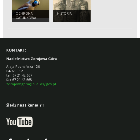
OCHRONA
HISTORIA
GATUNKOWA
KONTAKT:
Nadleśnictwo Zdrojowa Góra
Aleja Poznańska 126
64-920 Piła
tel. 67 21 42 667
fax 67 21 42 668
zdrojowagora@pila.lasy.gov.pl
Śledź nasz kanał YT: